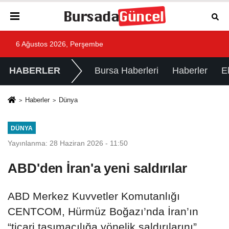
6 Ağustos 2026, Perşembe
HABERLER
Bursa Haberleri
Haberler
E
Haberler
Dünya
DÜNYA
Yayınlanma: 28 Haziran 2026 - 11:50
ABD'den İran'a yeni saldırılar
ABD Merkez Kuvvetler Komutanlığı
CENTCOM, Hürmüz Boğazı’nda İran’ın
“ticari taşımacılığa yönelik saldırılarını”