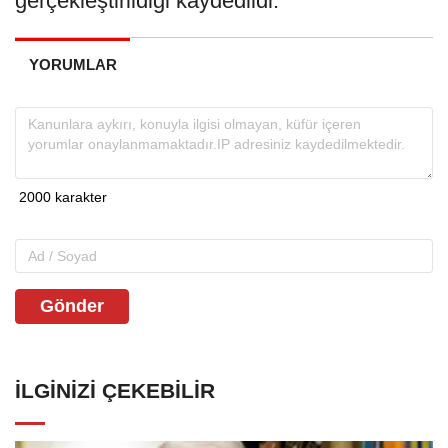
gerçekleştirildiği kaydedildi.
YORUMLAR
Gönder
İLGINIZI ÇEKEBILIR