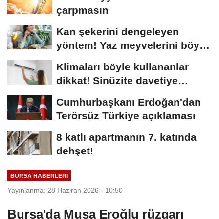
çarpmasın
Kan şekerini dengeleyen
yöntem! Yaz meyvelerini böyle
tüketin…
Klimaları böyle kullananlar
dikkat! Sinüzite davetiye
çıkarıyor
Cumhurbaşkanı Erdoğan'dan
Terörsüz Türkiye açıklaması
8 katlı apartmanın 7. katında
dehşet!
BURSA HABERLERI
Yayınlanma: 28 Haziran 2026 - 10:50
Bursa'da Musa Eroğlu rüzgarı