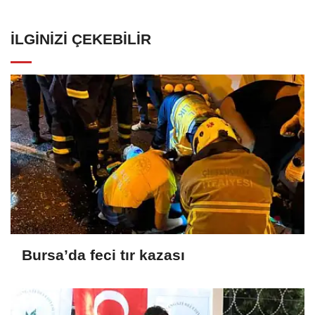
İLGINIZI ÇEKEBILIR
Bursa’da feci tır kazası