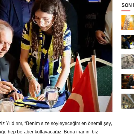
SON
z Yıldırım, “Benim size söyleyeceğim en önemli şey,
ğu hep beraber kutlayacağız. Buna inanın, biz