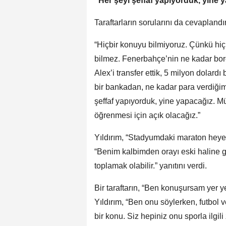
“Her şeyi şeffaf yapıyorduk, yine 
Taraftarların sorularını da cevaplandı
“Hiçbir konuyu bilmiyoruz. Çünkü hiçbi
bilmez. Fenerbahçe’nin ne kadar bor
Alex’i transfer ettik, 5 milyon dolardı
bir bankadan, ne kadar para verdiğimi
şeffaf yapıyorduk, yine yapacağız. 
öğrenmesi için açık olacağız.”
Yıldırım, “Stadyumdaki maraton heyet 
“Benim kalbimden orayı eski haline ge
toplamak olabilir.” yanıtını verdi.
Bir taraftarın, “Ben konuşursam yer 
Yıldırım, “Ben onu söylerken, futbol 
bir konu. Siz hepiniz onu sporla ilgi