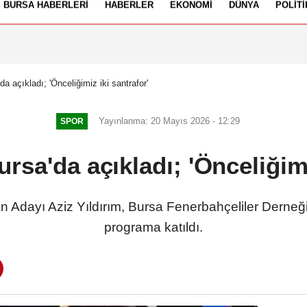
BURSA HABERLERI
HABERLER
EKONOMI
DÜNYA
POLITI
izlilik İlkeleri
da açıkladı; 'Önceliğimiz iki santrafor'
Yayınlanma: 20 Mayıs 2026 - 12:29
SPOR
ursa'da açıkladı; 'Önceliğimi
Adayı Aziz Yıldırım, Bursa Fenerbahçeliler Derneği 
programa katıldı.