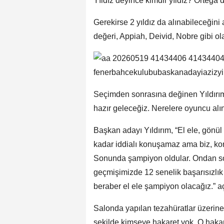
Yıldız deyince kimdir yıldız? Ortega’dır
Gerekirse 2 yıldız da alınabileceğini
değeri, Appiah, Deivid, Nobre gibi o
Seçimden sonrasına değinen Yıldırı
hazır geleceğiz. Nerelere oyuncu alına
Başkan adayı Yıldırım, “El ele, gönü
kadar iddialı konuşamaz ama biz, ko
Sonunda şampiyon oldular. Ondan son
geçmişimizde 12 senelik başarısızlık 
beraber el ele şampiyon olacağız.” aç
Salonda yapılan tezahüratlar üzerine
şekilde kimseye hakaret yok. O hakar