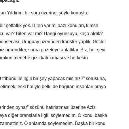
yapacağız”
ran Yıldırım, bir soru üzerine, şöyle konuştu:
r şeffaflık yok. Bilen var mı bazı konuları, kimse
cu var? Bilen var mı? Hangi oyuncuyu, kaça aldık?
 bonservisi. Uruguay üzerinden transfer yaptık. Gittiler
z öğrendiler, sonra gazeteye anlattılar. Biz, her şeyi
Mümkün mertebe gizli kalmaması ve herkesin
tribünü ile ilgili bir şey yapacak mısınız?” sorusuna,
tirmek, eski haliyle belki de bağıran insanları oraya
yerinden oynar” sözünü hatırlatması üzerine Aziz
veya diğer branşlarla ilgili söylemedim. O konu, başka
li zannettiniz. O anlamda söylemedim. Başka bir konu