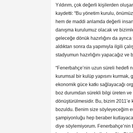
Yıldırım, çok değerli kişilerden oluşan
kaydetti: “Bu yönetim kurulu, önümü
hem de maddi anlamda değerli insanla
danışma kurulumuz olacak ve bizimle 
geleceğe dönük hazırlığını da ayrıca y
aldıktan sonra da yapımıyla ilgili çal
stadyumun hazırlığını yapacağız ve b
“Fenerbahçe’nin uzun süreli hedefi n
kurumsal bir kulüp yapısını kurmak, gel
ekonomik güce katkı sağlayacağı org
boz durumdan sürekli bilgi üreten ve m
dönüştürülmesidir. Bu, bizim 2011’e
bozuldu. Benim size söyleyeceğim en
şampiyonluğu hep beraber kutlayacağı
diye söylemiyorum. Fenerbahçe’nin b