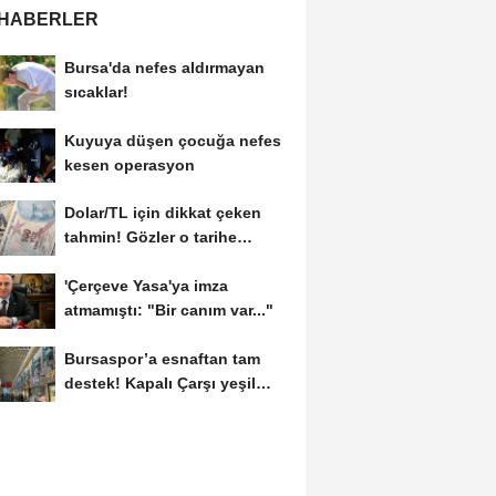
 HABERLER
Bursa'da nefes aldırmayan
sıcaklar!
Kuyuya düşen çocuğa nefes
kesen operasyon
Dolar/TL için dikkat çeken
tahmin! Gözler o tarihe
çevrildi
'Çerçeve Yasa'ya imza
atmamıştı: "Bir canım var..."
Bursaspor’a esnaftan tam
destek! Kapalı Çarşı yeşil
beyaza büründü