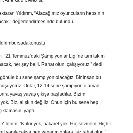
, Anelka’dır, Alex’tir.”
 aktaran Yıldırım, “Alacağımız oyuncuların hepsinin
lacak.” değerlendirmesinde bulundu.
m, “21 Temmuz’daki Şampiyonlar Ligi’ne tam takım
cak, her şey belli. Rahat olun, çalışıyoruz.” dedi.
l gönüle bu sene şampiyon olacağız. Bir insan bu
nuşuyoruz. Onlar, 12-14 sene şampiyon olamadı.
ra yavaş yavaş çıkışa başladılar. Bizim
yok. Biz, alışkın değiliz. Onun için bu sene hep
ıklamasını yaptı.
 Yıldırım, “Küfür yok, hakaret yok. Hiç sevmem. Hiçbir
et yapılacaksa ben yaparım onlara, siz rahat olun.”