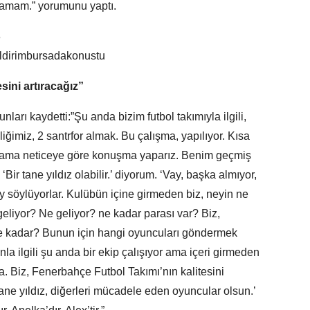
yamam.” yorumunu yaptı.
sini artıracağız”
şunları kaydetti:”Şu anda bizim futbol takımıyla ilgili,
liğimiz, 2 santrfor almak. Bu çalışma, yapılıyor. Kısa
m ama neticeye göre konuşma yaparız. Benim geçmiş
Bir tane yıldız olabilir.’ diyorum. ‘Vay, başka almıyor,
 şey söylüyorlar. Kulübün içine girmeden biz, neyin ne
liyor? Ne geliyor? ne kadar parası var? Biz,
 ne kadar? Bunun için hangi oyuncuları göndermek
la ilgili şu anda bir ekip çalışıyor ama içeri girmeden
. Biz, Fenerbahçe Futbol Takımı’nın kalitesini
tane yıldız, diğerleri mücadele eden oyuncular olsun.’