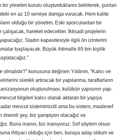
 bir yönetim kurulu oluşturduklarını belirterek, şunları
zdeki en az 10 seneye damga vuracak. Hem kalite
rın olduğu bir yönetim. Eski sporculardan bir
çalışacak, hareket edecekler. İktisadi projelerin
apacağız. Stadın kapasitesiyle ilgili ön izinlerini
ışmalar başlayacak. Büyük ihtimalle 65 bin kişilik
aşlatacağız.”
e olmalıdır?” konusuna değinen Yıldırım, “Kalıcı ve
irlerini sürekli artıracak bir yapılanma, taraftarların
anizasyonun oluşturulması, kulübün yapısının yap-
evcut bilgileri kalıcı olarak aktaran bir yapıya
 kadar mevcut sistemimizdi ama bu sistem, maalesef
 önemli şey, biz şampiyon olacağız ve
z. Buna inanın, biz inanıyoruz. Sırf söylem olsun
una ihtiyacı olduğu için ben, buraya aday oldum ve