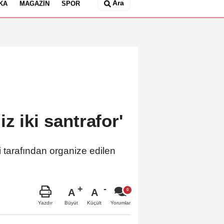
Ara
KA
MAGAZIN
SPOR
z iki santrafor'
tarafından organize edilen
A
A
Büyüt
Küçült
Yazdır
Yorumlar