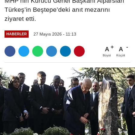
MHP’nin Kurucu Genel Başkanı Alparslan
Türkeş’in Beştepe’deki anıt mezarını
ziyaret etti.
27 Mayıs 2026 - 11:13
HABERLER
A
A
Büyüt
Küçült