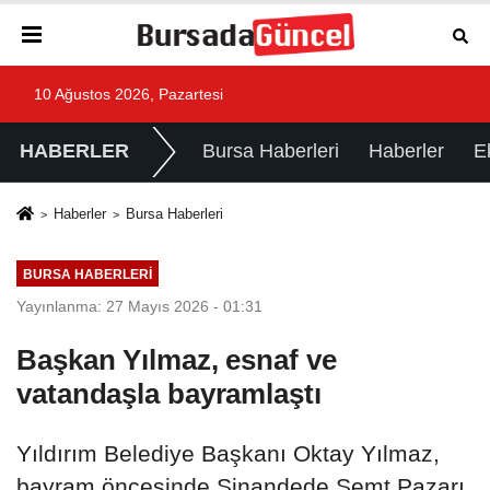
10 Ağustos 2026, Pazartesi
HABERLER
Bursa Haberleri
Haberler
E
Haberler
Bursa Haberleri
BURSA HABERLERI
Yayınlanma: 27 Mayıs 2026 - 01:31
Başkan Yılmaz, esnaf ve
vatandaşla bayramlaştı
Yıldırım Belediye Başkanı Oktay Yılmaz,
bayram öncesinde Sinandede Semt Pazarı