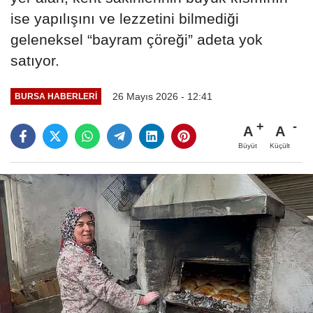
ise yapılışını ve lezzetini bilmediği
geleneksel “bayram çöreği” adeta yok
satıyor.
26 Mayıs 2026 - 12:41
BURSA HABERLERI
A
A
Büyüt
Küçült