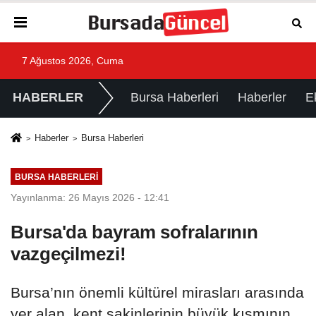
7 Ağustos 2026, Cuma
HABERLER
Bursa Haberleri
Haberler
E
Haberler
Bursa Haberleri
BURSA HABERLERI
Yayınlanma: 26 Mayıs 2026 - 12:41
Bursa'da bayram sofralarının
vazgeçilmezi!
Bursa’nın önemli kültürel mirasları arasında
yer alan, kent sakinlerinin büyük kısmının