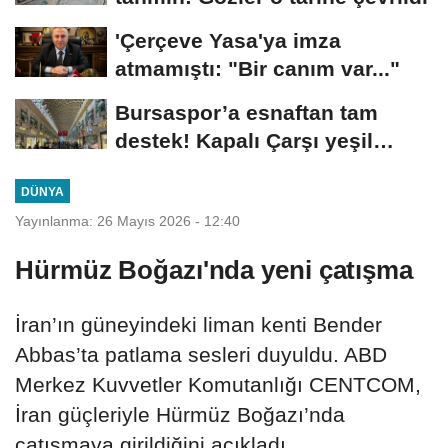
'Çerçeve Yasa'ya imza
atmamıştı: "Bir canım var..."
Bursaspor’a esnaftan tam
destek! Kapalı Çarşı yeşil
beyaza büründü
DÜNYA
Yayınlanma: 26 Mayıs 2026 - 12:40
Hürmüz Boğazı'nda yeni çatışma
İran’ın güneyindeki liman kenti Bender
Abbas’ta patlama sesleri duyuldu. ABD
Merkez Kuvvetler Komutanlığı CENTCOM,
İran güçleriyle Hürmüz Boğazı’nda
çatışmaya girildiğini açıkladı.