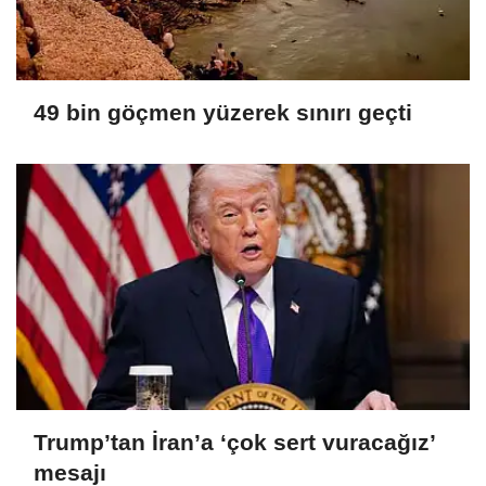
49 bin göçmen yüzerek sınırı geçti
Trump’tan İran’a ‘çok sert vuracağız’
mesajı