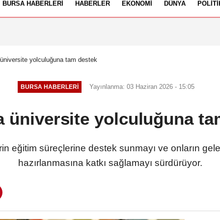
BURSA HABERLERI
HABERLER
EKONOMI
DÜNYA
POLITI
izlilik İlkeleri
üniversite yolculuğuna tam destek
Yayınlanma: 03 Haziran 2026 - 15:05
BURSA HABERLERI
a üniversite yolculuğuna ta
erin eğitim süreçlerine destek sunmayı ve onların ge
hazırlanmasına katkı sağlamayı sürdürüyor.