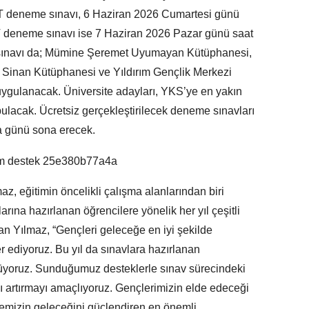
 TYT deneme sınavı, 6 Haziran 2026 Cumartesi günü
YT deneme sınavı ise 7 Haziran 2026 Pazar günü saat
 sınavı da; Mümine Şeremet Uyumayan Kütüphanesi,
 Sinan Kütüphanesi ve Yıldırım Gençlik Merkezi
ygulanacak. Üniversite adayları, YKS’ye en yakın
ı bulacak. Ücretsiz gerçekleştirilecek deneme sınavları
a günü sona erecek.
z, eğitimin öncelikli çalışma alanlarından biri
rına hazırlanan öğrencilere yönelik her yıl çeşitli
şkan Yılmaz, “Gençleri geleceğe en iyi şekilde
r ediyoruz. Bu yıl da sınavlara hazırlanan
üyoruz. Sunduğumuz desteklerle sınav sürecindeki
ı artırmayı amaçlıyoruz. Gençlerimizin elde edeceği
kemizin geleceğini güçlendiren en önemli