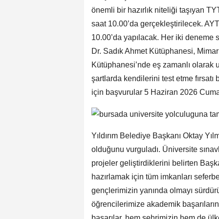
önemli bir hazırlık niteliği taşıyan
saat 10.00’da gerçekleştirilecek. A
10.00’da yapılacak. Her iki deneme
Dr. Sadık Ahmet Kütüphanesi, Mimar
Kütüphanesi’nde eş zamanlı olarak u
şartlarda kendilerini test etme fırsat
için başvurular 5 Haziran 2026 Cum
Yıldırım Belediye Başkanı Oktay Yılma
olduğunu vurguladı. Üniversite sınavla
projeler geliştirdiklerini belirten Ba
hazırlamak için tüm imkanları seferbe
gençlerimizin yanında olmayı sürdür
öğrencilerimize akademik başarıların
başarılar, hem şehrimizin hem de ül