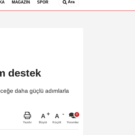
Ara
KA
MAGAZIN
SPOR
m destek
leceğe daha güçlü adımlarla
A
A
Büyüt
Küçült
Yazdır
Yorumlar