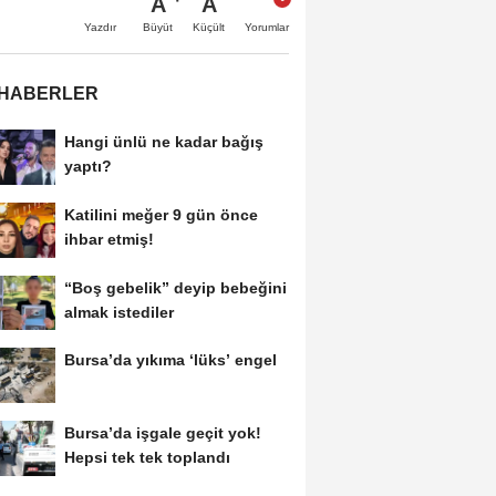
A
A
Büyüt
Küçült
Yazdır
Yorumlar
 HABERLER
Hangi ünlü ne kadar bağış
yaptı?
Katilini meğer 9 gün önce
ihbar etmiş!
“Boş gebelik” deyip bebeğini
almak istediler
Bursa’da yıkıma ‘lüks’ engel
Bursa’da işgale geçit yok!
Hepsi tek tek toplandı