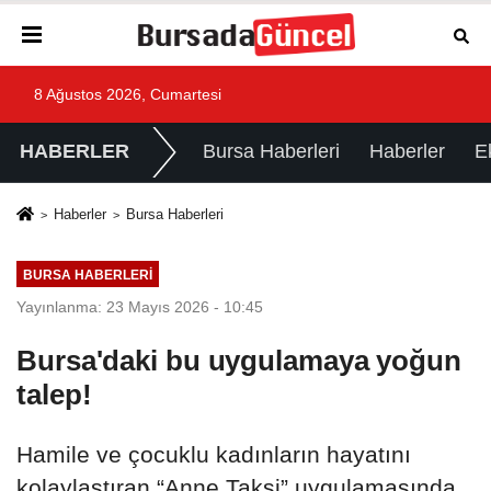
8 Ağustos 2026, Cumartesi
HABERLER
Bursa Haberleri
Haberler
E
Haberler
Bursa Haberleri
BURSA HABERLERI
Yayınlanma: 23 Mayıs 2026 - 10:45
Bursa'daki bu uygulamaya yoğun
talep!
Hamile ve çocuklu kadınların hayatını
kolaylaştıran “Anne Taksi” uygulamasında