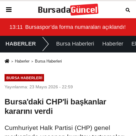
ndı!
13:11
Bursaspor’da forma numaraları açıklandı!
HABERLER
Bursa Haberleri
Haberler
E
Haberler
Bursa Haberleri
BURSA HABERLERI
Yayınlanma: 23 Mayıs 2026 - 22:59
Bursa'daki CHP'li başkanlar
kararını verdi
Cumhuriyet Halk Partisi (CHP) genel