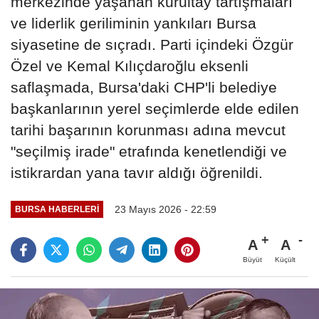
merkezinde yaşanan kurultay tartışmaları
ve liderlik geriliminin yankıları Bursa
siyasetine de sıçradı. Parti içindeki Özgür
Özel ve Kemal Kılıçdaroğlu eksenli
saflaşmada, Bursa'daki CHP'li belediye
başkanlarının yerel seçimlerde elde edilen
tarihi başarının korunması adına mevcut
"seçilmiş irade" etrafında kenetlendiği ve
istikrardan yana tavır aldığı öğrenildi.
23 Mayıs 2026 - 22:59
BURSA HABERLERI
A
A
Büyüt
Küçült