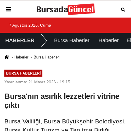
7 Ağustos 2026, Cuma
HABERLER
Bursa Haberleri
Haberler
E
Haberler
Bursa Haberleri
BURSA HABERLERI
Yayınlanma: 21 Mayıs 2026 - 19:15
Bursa'nın asırlık lezzetleri vitrine
çıktı
Bursa Valiliği, Bursa Büyükşehir Belediyesi,
Bursa Kültür Turizm ve Tanıtma Birliği,