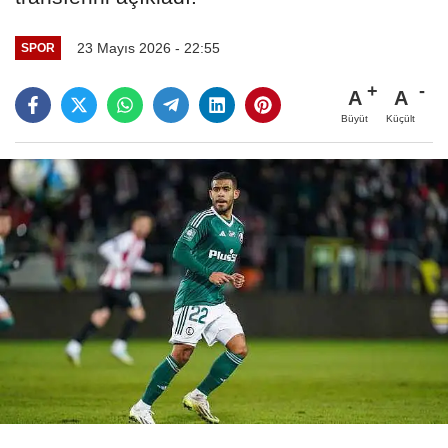
23 Mayıs 2026 - 22:55
SPOR
A
A
Büyüt
Küçült