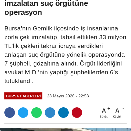
imzalatan suç örgütüne
operasyon
Bursa’nın Gemlik ilçesinde iş insanlarına
zorla çek imzalatıp, tahsil ettikleri 33 milyon
TL’lik çekleri tekrar icraya verdikleri
anlaşan suç örgütüne yönelik operasyonda
7 şüpheli, gözaltına alındı. Örgüt liderliğini
avukat M.D.’nin yaptığı şüphelilerden 6’sı
tutuklandı.
23 Mayıs 2026 - 22:53
BURSA HABERLERI
A
A
Büyüt
Küçült