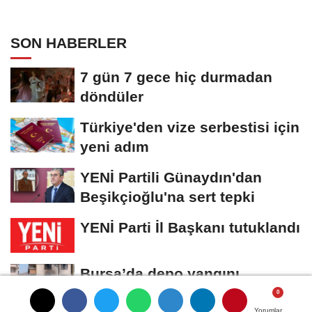
SON HABERLER
7 gün 7 gece hiç durmadan
döndüler
Türkiye'den vize serbestisi için
yeni adım
YENİ Partili Günaydın'dan
Beşikçioğlu'na sert tepki
YENİ Parti İl Başkanı tutuklandı
Bursa’da depo yangını
apartmana sıçradı
Yorumlar
Yorumlar
Yorumlar