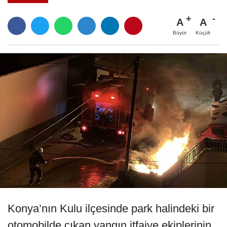
A
A
Büyüt
Küçült
Konya’nın Kulu ilçesinde park halindeki bir
otomobilde çıkan yangın itfaiye ekiplerinin