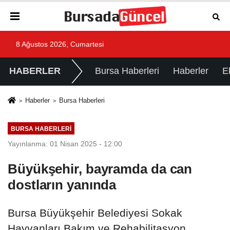
8 Ağustos 2026, Cumartesi
HABERLER
Bursa Haberleri
Haberler
E
Haberler
Bursa Haberleri
BURSA HABERLERI
Yayınlanma: 01 Nisan 2025 - 12:00
Büyükşehir, bayramda da can
dostların yanında
Bursa Büyükşehir Belediyesi Sokak
Hayvanları Bakım ve Rehabilitasyon