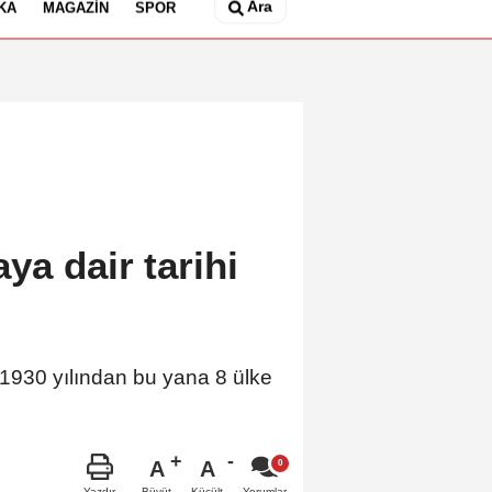
Ara
KA
MAGAZIN
SPOR
ya dair tarihi
1930 yılından bu yana 8 ülke
A
A
Büyüt
Küçült
Yazdır
Yorumlar