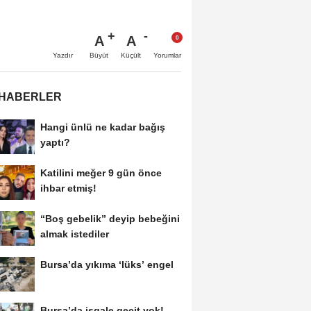
A
A
Büyüt
Küçült
Yazdır
Yorumlar
 HABERLER
Hangi ünlü ne kadar bağış
yaptı?
Katilini meğer 9 gün önce
ihbar etmiş!
“Boş gebelik” deyip bebeğini
almak istediler
Bursa’da yıkıma ‘lüks’ engel
Bursa’da işgale geçit yok!