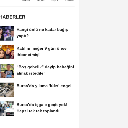
 HABERLER
Hangi ünlü ne kadar bağış
yaptı?
Katilini meğer 9 gün önce
ihbar etmiş!
“Boş gebelik” deyip bebeğini
almak istediler
Bursa’da yıkıma ‘lüks’ engel
Bursa’da işgale geçit yok!
Hepsi tek tek toplandı