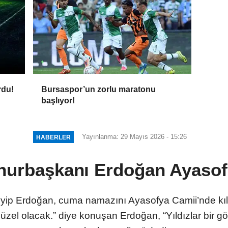
rdu!
Bursaspor’un zorlu maratonu
başlıyor!
Yayınlanma: 29 Mayıs 2026 - 15:26
HABERLER
urbaşkanı Erdoğan Ayasof
 Erdoğan, cuma namazını Ayasofya Camii’nde kıldı. 
zel olacak.” diye konuşan Erdoğan, “Yıldızlar bir gö