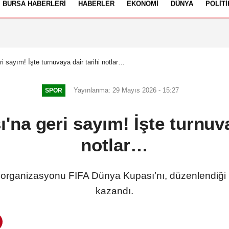
BURSA HABERLERI
HABERLER
EKONOMI
DÜNYA
POLITI
izlilik İlkeleri
i sayım! İşte turnuvaya dair tarihi notlar…
Yayınlanma: 29 Mayıs 2026 - 15:27
SPOR
na geri sayım! İşte turnuva
notlar…
 organizasyonu FIFA Dünya Kupası’nı, düzenlendiği 
kazandı.