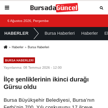
6 Ağustos 2026, Perşembe
HABERLER
Bursa Haberleri
Haberler
E
Haberler
Bursa Haberleri
BURSA HABERLERI
Yayınlanma: 08 Temmuz 2026 - 12:00
İlçe şenliklerinin ikinci durağı
Gürsu oldu
Bursa Büyükşehir Belediyesi, Bursa’nın
Fethi’nin 700. Yılı coşkusunu 17 ilçeye