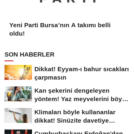
Yeni Parti Bursa’nın A takımı belli
oldu!
SON HABERLER
Dikkat! Eyyam-ı bahur sıcakları
çarpmasın
Kan şekerini dengeleyen
yöntem! Yaz meyvelerini böyle
tüketin…
Klimaları böyle kullananlar
dikkat! Sinüzite davetiye
çıkarıyor
Cumhurbaşkanı Erdoğan'dan