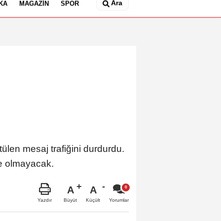
Ara
KA
MAGAZIN
SPOR
ülen mesaj trafiğini durdurdu.
e olmayacak.
A
A
Büyüt
Küçült
Yazdır
Yorumlar