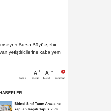
önemseyen Bursa Büyükşehir
n yetiştiricilerine kaba yem
A
A
Büyüt
Küçült
Yazdır
Yorumlar
 HABERLER
Birinci Sınıf Tarım Arazisine
Yapılan Kaçak Yapı Yıkıldı