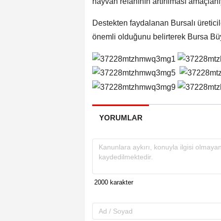
hayvan refahının artırılması amaçlanı
Destekten faydalanan Bursalı üreticil
önemli olduğunu belirterek Bursa Büy
YORUMLAR