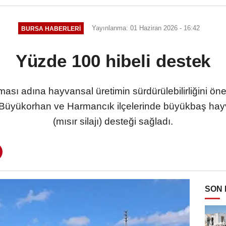
Yayınlanma: 01 Haziran 2026 - 16:42
BURSA HABERLERI
Yüzde 100 hibeli destek
ması adına hayvansal üretimin sürdürülebilirliğini 
, Büyükorhan ve Harmancık ilçelerinde büyükbaş hayva
(mısır silajı) desteği sağladı.
SON