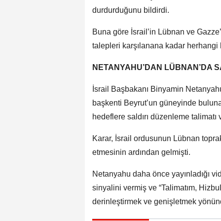
durdurduğunu bildirdi.
Buna göre İsrail’in Lübnan ve Gazze
talepleri karşılanana kadar herhangi
NETANYAHU’DAN LÜBNAN’DA SA
İsrail Başbakanı Binyamin Netanyah
başkenti Beyrut’un güneyinde buluna
hedeflere saldırı düzenleme talimatı v
Karar, İsrail ordusunun Lübnan toprak
etmesinin ardından gelmişti.
Netanyahu daha önce yayınladığı vid
sinyalini vermiş ve “Talimatım, Hizbu
derinleştirmek ve genişletmek yönünde