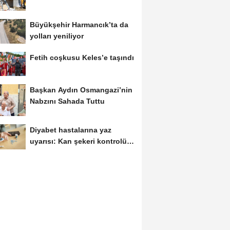
Büyükşehir Harmancık’ta da
yolları yeniliyor
Fetih coşkusu Keles’e taşındı
Başkan Aydın Osmangazi’nin
Nabzını Sahada Tuttu
Diyabet hastalarına yaz
uyarısı: Kan şekeri kontrolü
şart