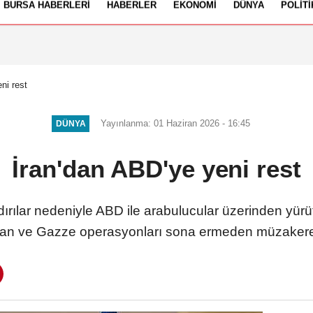
BURSA HABERLERI
HABERLER
EKONOMI
DÜNYA
POLITI
izlilik İlkeleri
ni rest
Yayınlanma: 01 Haziran 2026 - 16:45
DÜNYA
İran'dan ABD'ye yeni rest
ırılar nedeniyle ABD ile arabulucular üzerinden yürüt
übnan ve Gazze operasyonları sona ermeden müzaker