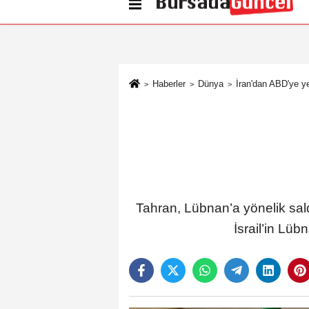
Künye
İletişim
Çerez Politikası
G
Haberler
Dünya
İran'dan ABD'ye ye
Tahran, Lübnan’a yönelik sald
İsrail’in L