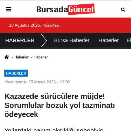
10 Ağustos 2026, Pazartesi
HABERLER
Bursa Haberleri
Haberler
E
Haberler
Haberler
HABERLER
Yayınlanma: 25 Mayıs 2026 - 12:00
Kazazede sürücülere müjde!
Sorumlular bozuk yol tazminatı
ödeyecek
Yollardaki bakım eksikliği sebebiyle