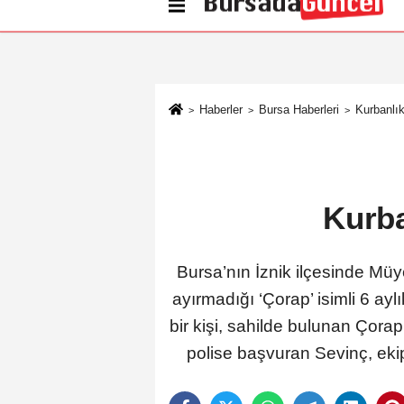
Künye
İletişim
Çerez Politikası
G
Haberler
Bursa Haberleri
Kurbanlı
Kurba
Bursa’nın İznik ilçesinde Mü
ayırmadığı ‘Çorap’ isimli 6 a
bir kişi, sahilde bulunan Çora
polise başvuran Sevinç, ek