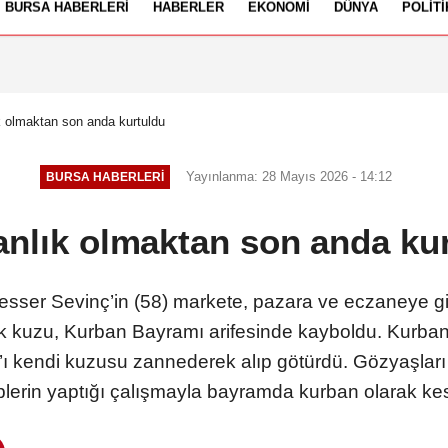
BURSA HABERLERI
HABERLER
EKONOMI
DÜNYA
POLITI
izlilik İlkeleri
k olmaktan son anda kurtuldu
Yayınlanma: 28 Mayıs 2026 - 14:12
BURSA HABERLERI
nlık olmaktan son anda ku
yesser Sevinç’in (58) markete, pazara ve eczaneye g
ylık kuzu, Kurban Bayramı arifesinde kayboldu. Kurban
p’ı kendi kuzusu zannederek alıp götürdü. Gözyaşları
iplerin yaptığı çalışmayla bayramda kurban olarak k