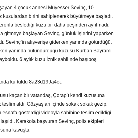
şayan 4 çocuk annesi Müyesser Sevinç, 10
z kuzulardan birini sahiplenerek büyütmeye başladı.
beronla beslediği kuzu bir daha peşinden ayrılmadı.
a gitmeye başlayan Sevinç, günlük işlerini yaparken
ı. Sevinç’in alışverişe giderken yanında götürdüğü,
rerken yanında bulundurduğu kuzusu Kurban Bayramı
ayboldu. 6 aylık kuzu İznik sahilinde başıboş
zusu kaçan bir vatandaş, Çorap’ı kendi kuzusuna
 teslim aldı. Gözyaşları içinde sokak sokak gezip,
snafa gösterdiği videoyla sahibine teslim edildiği
şıldı. Karakola başvuran Sevinç, polis ekipleri
usuna kavuştu.