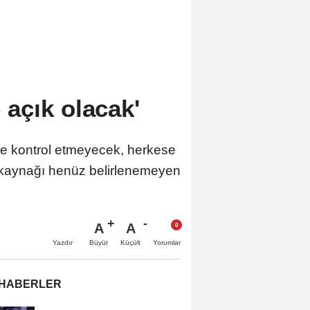
açık olacak'
e kontrol etmeyecek, herkese
 kaynağı henüz belirlenemeyen
A
A
Büyüt
Küçült
Yazdır
Yorumlar
 HABERLER