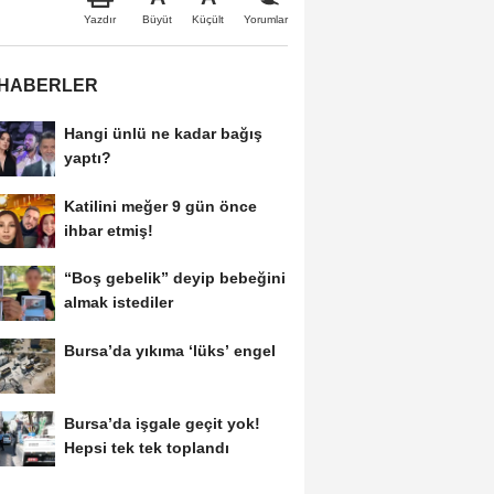
Büyüt
Küçült
Yazdır
Yorumlar
 HABERLER
Hangi ünlü ne kadar bağış
yaptı?
Katilini meğer 9 gün önce
ihbar etmiş!
“Boş gebelik” deyip bebeğini
almak istediler
Bursa’da yıkıma ‘lüks’ engel
Bursa’da işgale geçit yok!
Hepsi tek tek toplandı