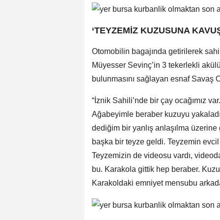
‘TEYZEMİZ KUZUSUNA KAVU
Otomobilin bagajında getirilerek sah
Müyesser Sevinç’in 3 tekerlekli akülü
bulunmasını sağlayan esnaf Savaş Oca
“İznik Sahili’nde bir çay ocağımız va
Ağabeyimle beraber kuzuyu yakaladık
dediğim bir yanlış anlaşılma üzerine g
başka bir teyze geldi. Teyzemin evcil
Teyzemizin de videosu vardı, video
bu. Karakola gittik hep beraber. Kuzuy
Karakoldaki emniyet mensubu arkada