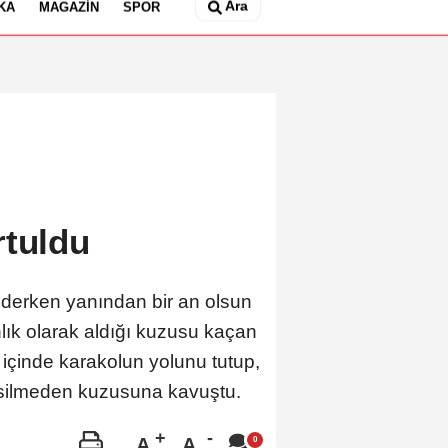
Ara
KA
MAGAZIN
SPOR
rtuldu
iderken yanından bir an olsun
lık olarak aldığı kuzusu kaçan
 içinde karakolun yolunu tutup,
esilmeden kuzusuna kavuştu.
A
A