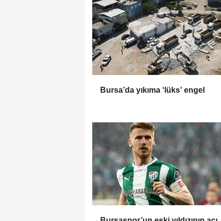
Bursa’da yıkıma ‘lüks’ engel
Bursaspor’un eski yıldızının acı