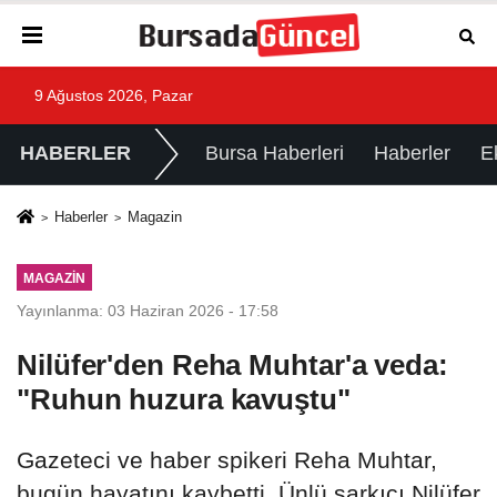
9 Ağustos 2026, Pazar
HABERLER
Bursa Haberleri
Haberler
E
Haberler
Magazin
MAGAZIN
Yayınlanma: 03 Haziran 2026 - 17:58
Nilüfer'den Reha Muhtar'a veda:
"Ruhun huzura kavuştu"
Gazeteci ve haber spikeri Reha Muhtar,
bugün hayatını kaybetti. Ünlü şarkıcı Nilüfer