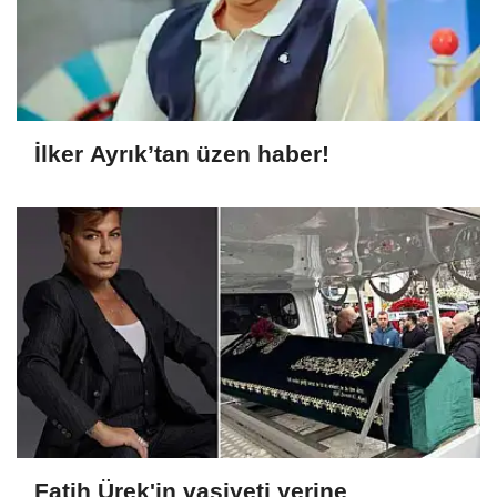
İlker Ayrık’tan üzen haber!
Fatih Ürek'in vasiyeti yerine