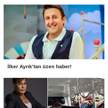
İlker Ayrık’tan üzen haber!