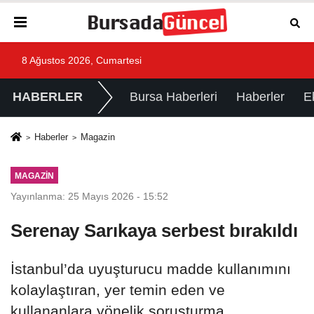
8 Ağustos 2026, Cumartesi
HABERLER
Bursa Haberleri
Haberler
E
Haberler
Magazin
MAGAZIN
Yayınlanma: 25 Mayıs 2026 - 15:52
Serenay Sarıkaya serbest bırakıldı
İstanbul’da uyuşturucu madde kullanımını
kolaylaştıran, yer temin eden ve
kullananlara yönelik soruşturma