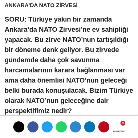
ANKARA’DA NATO ZİRVESİ
SORU: Türkiye yakın bir zamanda
Ankara’da NATO Zirvesi’ne ev sahipliği
yapacak. Bu zirve NATO’nun tartışıldığı
bir döneme denk geliyor. Bu zirvede
gündemde daha çok savunma
harcamalarının karara bağlanması var
ama daha önemlisi NATO’nun geleceği
belki burada konuşulacak. Bizim Türkiye
olarak NATO’nun geleceğine dair
perspektifimiz nedir?
Ankara’da 7-8 Temmuz tarihleri arasında
Yorumlar
Yorumlar
Yorumlar
tertipleyeceğimiz NATO Liderler Zirvesi,