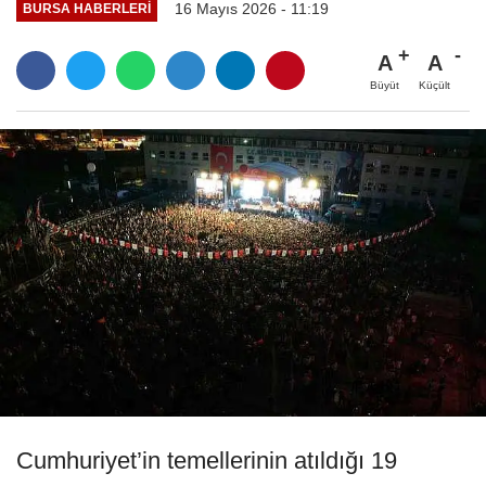
16 Mayıs 2026 - 11:19
BURSA HABERLERI
A
A
Büyüt
Küçült
Cumhuriyet’in temellerinin atıldığı 19