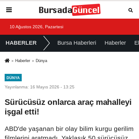
10 Ağustos 2026, Pazartesi
HABERLER
Bursa Haberleri
Haberler
E
Haberler
Dünya
DÜNYA
Yayınlanma: 16 Mayıs 2026 - 13:25
Sürücüsüz onlarca araç mahalleyi
işgal etti!
ABD'de yaşanan bir olay bilim kurgu gerilim
filmlerini aratmadı. Yaklaşık 50 sürücüsüz