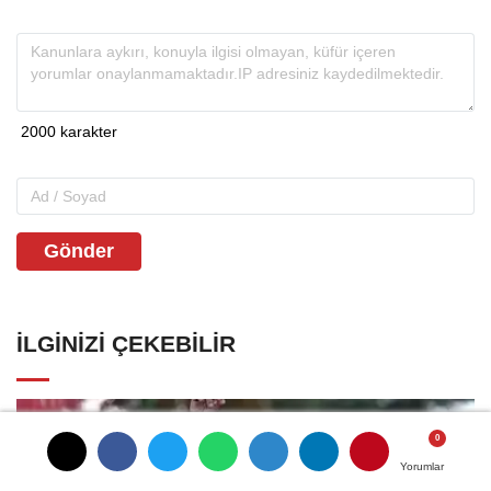
Gönder
İLGINIZI ÇEKEBILIR
Yorumlar