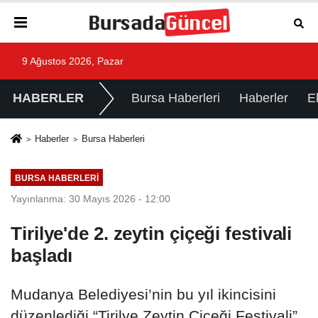
9 Ağustos 2026, Pazar
HABERLER
Bursa Haberleri
Haberler
E
Haberler
Bursa Haberleri
BURSA HABERLERI
Yayınlanma: 30 Mayıs 2026 - 12:00
Tirilye'de 2. zeytin çiçeği festivali
başladı
Mudanya Belediyesi’nin bu yıl ikincisini
düzenlediği “Tirilye Zeytin Çiçeği Festivali”,