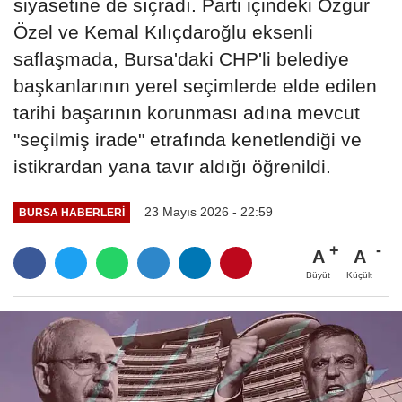
siyasetine de sıçradı. Parti içindeki Özgür
Özel ve Kemal Kılıçdaroğlu eksenli
saflaşmada, Bursa'daki CHP'li belediye
başkanlarının yerel seçimlerde elde edilen
tarihi başarının korunması adına mevcut
"seçilmiş irade" etrafında kenetlendiği ve
istikrardan yana tavır aldığı öğrenildi.
23 Mayıs 2026 - 22:59
BURSA HABERLERI
A
A
Büyüt
Küçült