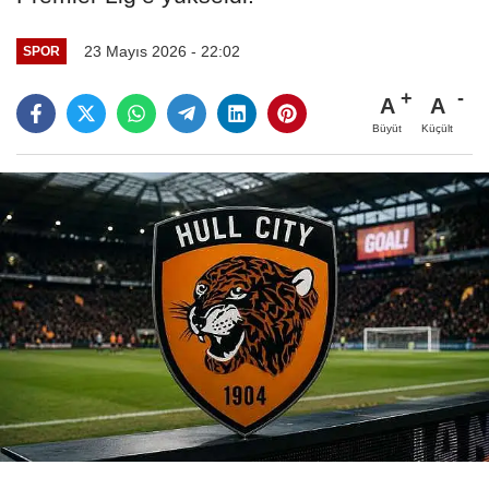
23 Mayıs 2026 - 22:02
SPOR
A
A
Büyüt
Küçült