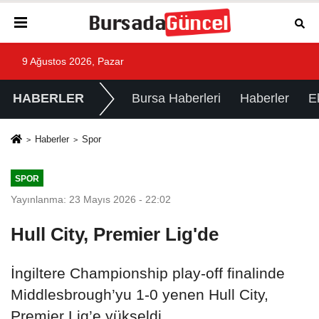
9 Ağustos 2026, Pazar
HABERLER
Bursa Haberleri
Haberler
E
Haberler
Spor
SPOR
Yayınlanma: 23 Mayıs 2026 - 22:02
Hull City, Premier Lig'de
İngiltere Championship play-off finalinde
Middlesbrough’yu 1-0 yenen Hull City,
Premier Lig’e yükseldi.